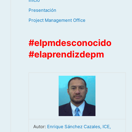
Inicio
Presentación
Project Management Office
#elpmdesconocido
#elaprendizdepm
Autor:
Enrique Sánchez Cazales, ICE,