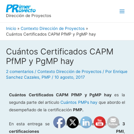
Ir
Main
al
Men
Dirección de Proyectos
contenido
Inicio
Contexto Dirección de Proyectos
Cuántos Certificados CAPM PfMP y PgMP hay
Navegación
Cuántos Certificados CAPM
de
PfMP y PgMP hay
entradas
2 comentarios
/
Contexto Dirección de Proyectos
/ Por
Enrique
Sanchez Cazales, PMP
/
10 agosto, 2017
Cuántos Certificados CAPM PfMP y PgMP hay
es la
segunda parte del articulo
Cuántos PMPs hay
que abordo el
desempeñado de la certificación
PMP.
En esta entrega se tratará el desempeño de estas
3
certificaciones PMI
,