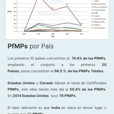
PfMPs
por País
Los primeros 10 países concentran el
74.6% de los PfMPs
,
ampliando el conjunto a los primeros
20
Países,
estos concentran el
86.5 % de los PfMPs
Totales.
Estados Unidos
y
Canadá
lideran el tema de Certificados
PfMPs
, solo ellos tienen más del al
50.4% de los PfMPs.
En
2014 Estados Unidos
tuvo
78 PfMPs.
El dato relevante es que
India
se ubica en tercer lugar y
cuenta con 29
PfMPs