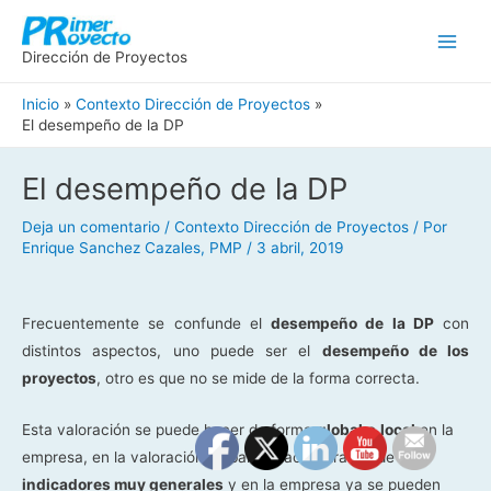
Ir
Main
al
Men
Dirección de Proyectos
contenido
Inicio
Contexto Dirección de Proyectos
El desempeño de la DP
Navegación
El desempeño de la DP
de
entradas
Deja un comentario
/
Contexto Dirección de Proyectos
/ Por
Enrique Sanchez Cazales, PMP
/
3 abril, 2019
Frecuentemente se confunde el
desempeño de la DP
con
distintos aspectos, uno puede ser el
desempeño de los
proyectos
, otro es que no se mide de la forma correcta.
Esta valoración se puede hacer de forma
global
o
local
en la
empresa, en la valoración global se hace a través de
indicadores muy generales
y en la empresa ya se pueden