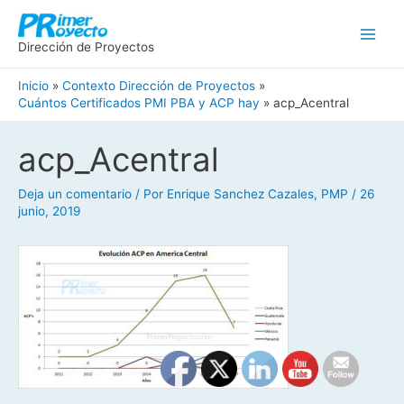
Ir
Main
al
Men
Dirección de Proyectos
contenido
Inicio
Contexto Dirección de Proyectos
Cuántos Certificados PMI PBA y ACP hay
acp_Acentral
Navegación
acp_Acentral
de
entradas
Deja un comentario
/ Por
Enrique Sanchez Cazales, PMP
/
26
junio, 2019