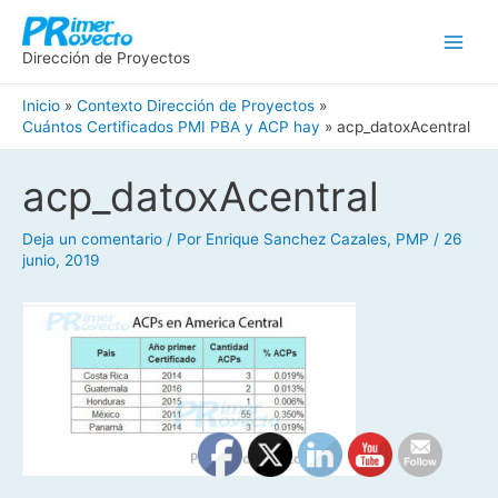
Ir
Main
al
Men
Dirección de Proyectos
contenido
Inicio
Contexto Dirección de Proyectos
Cuántos Certificados PMI PBA y ACP hay
acp_datoxAcentral
Navegación
acp_datoxAcentral
de
entradas
Deja un comentario
/ Por
Enrique Sanchez Cazales, PMP
/
26
junio, 2019