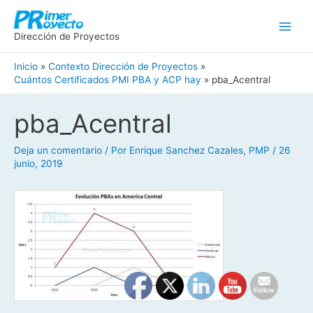
Ir
Main
al
Men
Dirección de Proyectos
contenido
Inicio
Contexto Dirección de Proyectos
Cuántos Certificados PMI PBA y ACP hay
pba_Acentral
Navegación
pba_Acentral
de
entradas
Deja un comentario
/ Por
Enrique Sanchez Cazales, PMP
/
26
junio, 2019