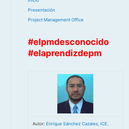
Inicio
Presentación
Project Management Office
#elpmdesconocido
#elaprendizdepm
Autor:
Enrique Sánchez Cazales, ICE,