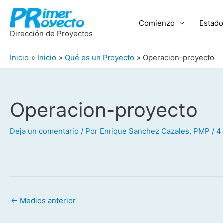
Ir
al
Comienzo
Estado
contenido
Dirección de Proyectos
Inicio
Inicio
Qué es un Proyecto
Operacion-proyecto
Operacion-proyecto
Navegación
de
entradas
Deja un comentario
/ Por
Enrique Sanchez Cazales, PMP
/
4
←
Medios anterior