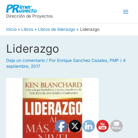
Ir
Main
al
Men
Dirección de Proyectos
contenido
Inicio
Libros
Libros de liderazgo
Liderazgo
Navegación
Liderazgo
de
entradas
Deja un comentario
/ Por
Enrique Sanchez Cazales, PMP
/
4
septiembre, 2017